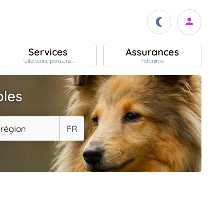
Services
Assurances
Toiletteurs, pensions ..
Fidanimo
bles
 région
FR