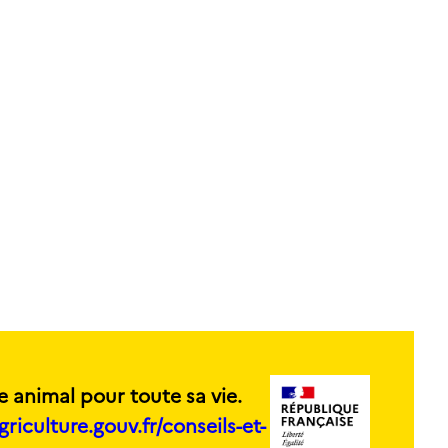
e animal pour toute sa vie.
griculture.gouv.fr/conseils-et-