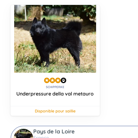
Assurances
animo
Connexion
Ou
éez
tre
mpte
SCHIPPERKE
Underpressure della val metauro
disponible pour saillie
Pays de la Loire
France