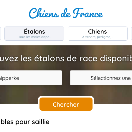
Étalons
Chiens
Tous les mâles dispo..
A vendre, pedigree, ..
uvez les étalons de race disponi
hipperke
Sélectionnez une
Chercher
bles pour saillie