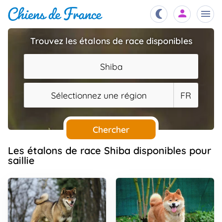
Trouvez les étalons de race disponibles
Chiots
nibles,
Shiba
aître
Éleveurs
Sélectionnez une région
FR
es et
mations
Étalons
ous
es
Chercher
les
po..
Chiens
Les étalons de race Shiba disponibles pour
saillie
ndre,
gree,
..
Services
tteurs,
ons ..
Assurances