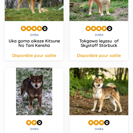
animo
Connexion
Ou
éez
tre
mpte
SHIBA
SHIBA
Uka goma oikaze Kitsune
Tokgawa leyasu of
No Tani Kensha
Skystaff Starbuck
disponible pour saillie
disponible pour saillie
SHIBA
SHIBA