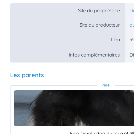
Site du propriétaire
D
Site du producteur
du
5
Lieu
Di
Infos complémentaires
Les parents
Père
Fino simply dog du terie et til