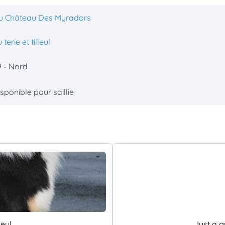
u Château Des Myradors
 terie et tilleul
9 - Nord
sponible pour saillie
leul
Just a 