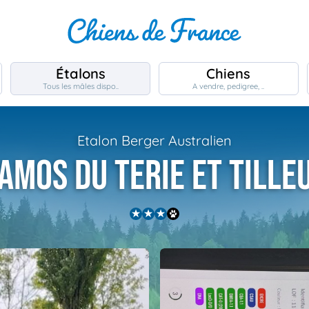
Étalons
Chiens
Tous les mâles dispo..
A vendre, pedigree, ..
Etalon Berger Australien
amos du terie et tille