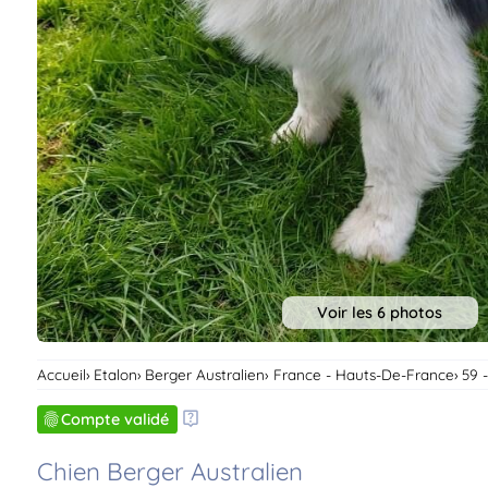
Voir les 6 photos
Accueil
Etalon
Berger Australien
France - Hauts-De-France
59 
Compte validé
Chien Berger Australien