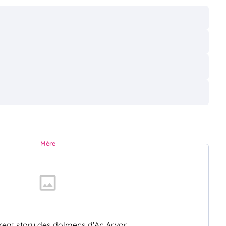
Mère
great story des dolmens d'An Arvor