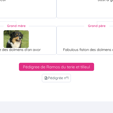
Grand mère
Grand père
e des dolmens d'an avor
Fabulous fiston des dolmens 
Pédigree de Ramos du terie et tilleul
Pédigrée n°1
upload_file