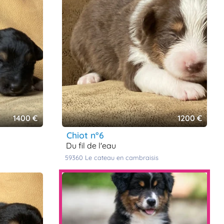
1400 €
1200 €
chiot n°6
du fil de l'eau
59360
le cateau en cambraisis