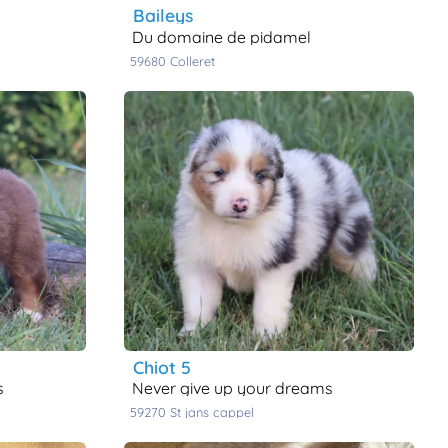
baileys
du domaine de pidamel
59680
colleret
chiot 5
s
never give up your dreams
59270
st jans cappel