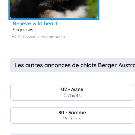
believe wild heart
skyrrows
59157
beauvois-en-cambrésis
Les autres annonces de chiots Berger Austr
02 - Aisne
5 chiots
80 - Somme
16 chiots