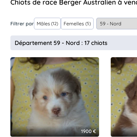
Chiots de race Berger Australien à ve
Assurances
animo
Connexion
Filtrer par
Mâles
Femelles
(12)
(5)
Ou
éez
tre
Département 59 - Nord : 17 chiots
mpte
1900 €