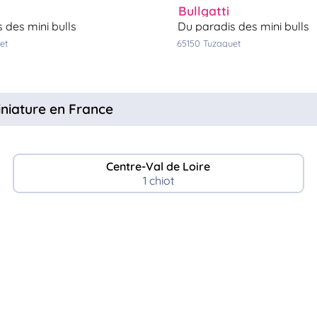
bullgatti
s des mini bulls
du paradis des mini bulls
et
65150
tuzaguet
iniature en France
Centre-Val de Loire
1 chiot