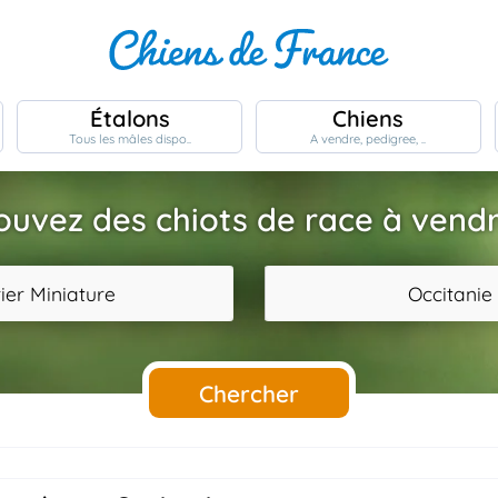
Étalons
Chiens
Tous les mâles dispo..
A vendre, pedigree, ..
ouvez des chiots de race à vendr
rier Miniature
Occitanie
Chercher