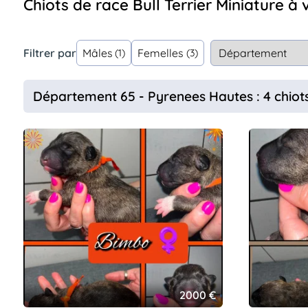
Chiots de race Bull Terrier Miniature à
Assurances
animo
Connexion
Filtrer par
Mâles
Femelles
(1)
(3)
Ou
éez
tre
Département 65 - Pyrenees Hautes : 4 chiot
mpte
2000 €