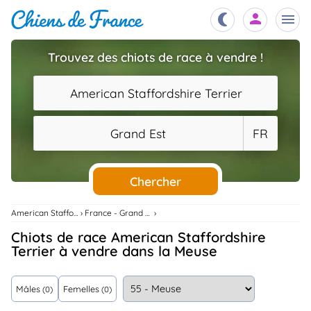
Trouvez des chiots de race à vendre !
Chiots
nibles,
American Staffordshire Terrier
aître
Éleveurs
Grand Est
FR
es et
mations
Étalons
ous
es
Chercher
les
po..
Chiens
American Staffordshire Terrier
France - Grand Est
ndre,
gree,
Chiots de race American Staffordshire
..
Terrier à vendre dans la Meuse
Services
tteurs,
ons ..
Mâles
Femelles
(0)
(0)
Assurances