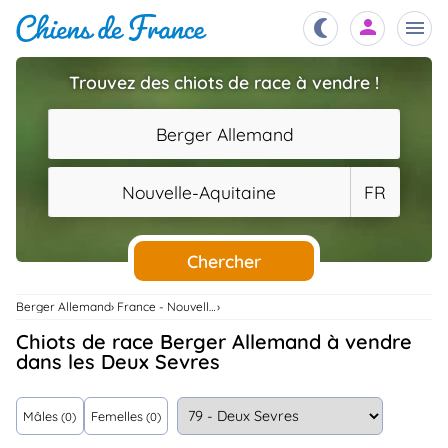
Trouvez des chiots de race à vendre !
Chiots
nibles,
Berger Allemand
aître
Éleveurs
Nouvelle-Aquitaine
FR
es et
mations
Étalons
ous
es
Chercher
les
po..
Chiens
Berger Allemand
France - Nouvelle-Aquitaine
ndre,
gree,
Chiots de race Berger Allemand à vendre
..
dans les Deux Sevres
Services
tteurs,
ons ..
Mâles
Femelles
(0)
(0)
Assurances