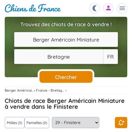
Trouvez des chiots de race à vendre !
Chiots
nibles,
Berger Américain Miniature
aître
Éleveurs
Bretagne
FR
es et
mations
Étalons
ous
es
Chercher
les
po..
Chiens
Berger Américain Miniature
France - Bretagne
ndre,
gree,
Chiots de race Berger Américain Miniature
..
à vendre dans le Finistere
Services
tteurs,
ons ..
Mâles
Femelles
(5)
(0)
Assurances