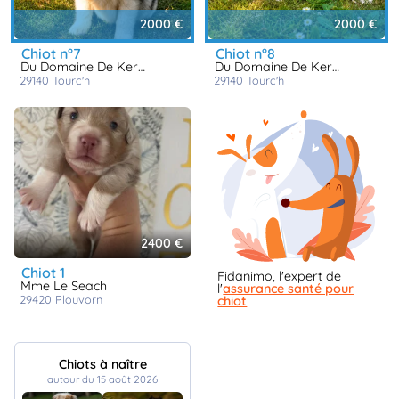
2000 €
2000 €
chiot n°7
chiot n°8
Du Domaine De Keroual
Du Domaine De Keroual
29140
tourc'h
29140
tourc'h
2400 €
chiot 1
Fidanimo, l'expert de
Mme Le Seach
l'
assurance santé pour
29420
plouvorn
chiot
Chiots à naître
autour du 15 août 2026