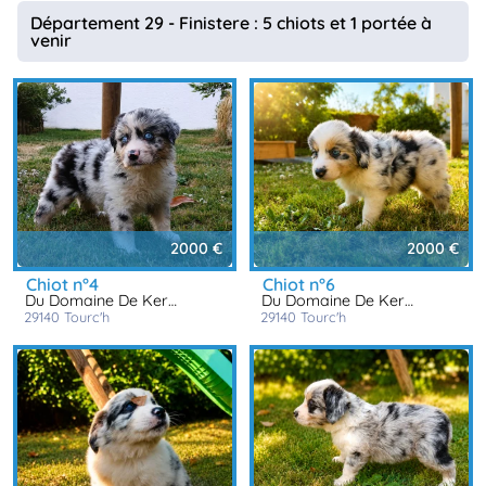
animo
Département 29 - Finistere : 5 chiots et 1 portée à
venir
Connexion
Ou
éez
tre
mpte
2000 €
2000 €
chiot n°4
chiot n°6
Du Domaine De Keroual
Du Domaine De Keroual
29140
tourc'h
29140
tourc'h