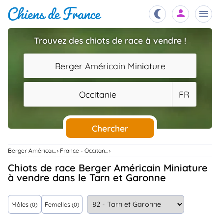
Trouvez des chiots de race à vendre !
Chiots
nibles,
Berger Américain Miniature
aître
Éleveurs
Occitanie
FR
es et
mations
Étalons
ous
es
Chercher
les
po..
Chiens
Berger Américain Miniature
France - Occitanie
ndre,
gree,
Chiots de race Berger Américain Miniature
..
à vendre dans le Tarn et Garonne
Services
tteurs,
ons ..
Mâles
Femelles
(0)
(0)
Assurances