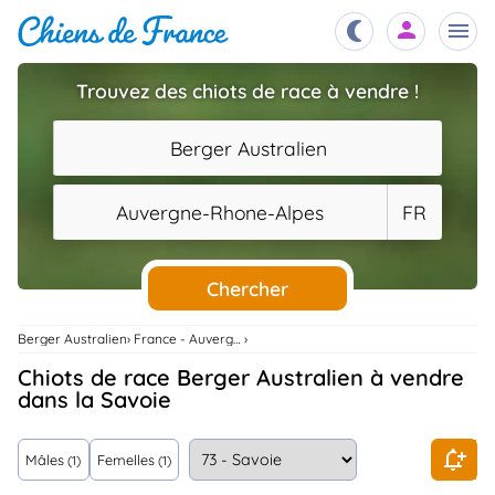
Trouvez des chiots de race à vendre !
Chiots
nibles,
Berger Australien
aître
Éleveurs
Auvergne-Rhone-Alpes
FR
es et
mations
Étalons
ous
es
Chercher
les
po..
Chiens
Berger Australien
France - Auvergne-Rhone-Alpes
ndre,
gree,
Chiots de race Berger Australien à vendre
..
dans la Savoie
Services
tteurs,
ons ..
Mâles
Femelles
(1)
(1)
Assurances