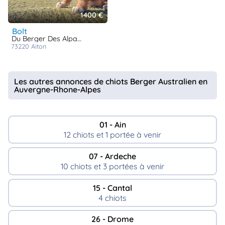
1400 €
bolt
Du Berger Des Alpages
73220
aiton
Les autres annonces de chiots Berger Australien en
Auvergne-Rhone-Alpes
01 - Ain
12 chiots et 1 portée à venir
07 - Ardeche
10 chiots et 3 portées à venir
15 - Cantal
4 chiots
26 - Drome