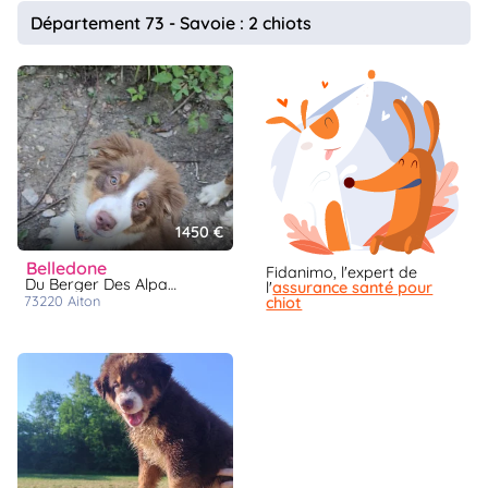
animo
Département 73 - Savoie : 2 chiots
Connexion
Ou
éez
tre
mpte
1450 €
belledone
Fidanimo, l'expert de
Du Berger Des Alpages
l'
assurance santé pour
73220
aiton
chiot