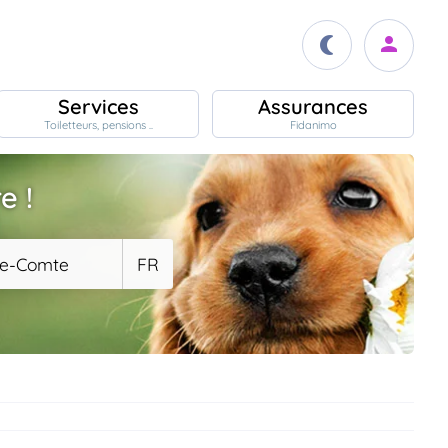
Services
Assurances
Toiletteurs, pensions ..
Fidanimo
e !
he-Comte
FR