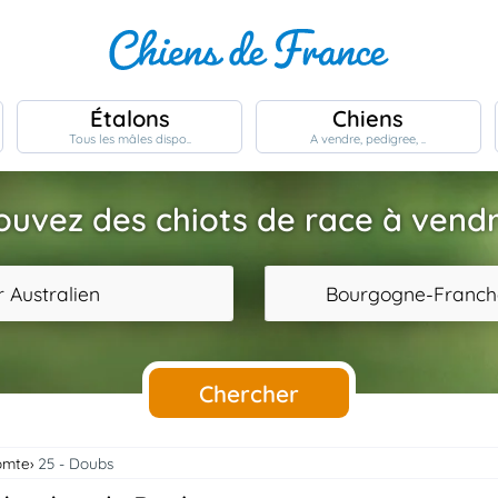
Étalons
Chiens
Tous les mâles dispo..
A vendre, pedigree, ..
ouvez des chiots de race à vendr
 Australien
Bourgogne-Franc
Chercher
omte
25 - Doubs