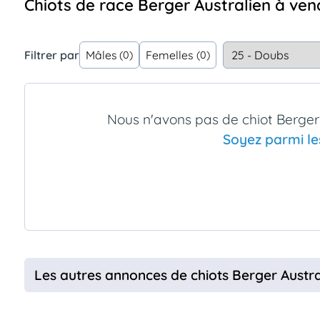
Chiots de race Berger Australien à ve
Assurances
animo
Connexion
Filtrer par
Mâles
Femelles
(0)
(0)
Ou
éez
tre
mpte
Nous n'avons pas de chiot Berge
Soyez parmi le
Les autres annonces de chiots Berger Aust