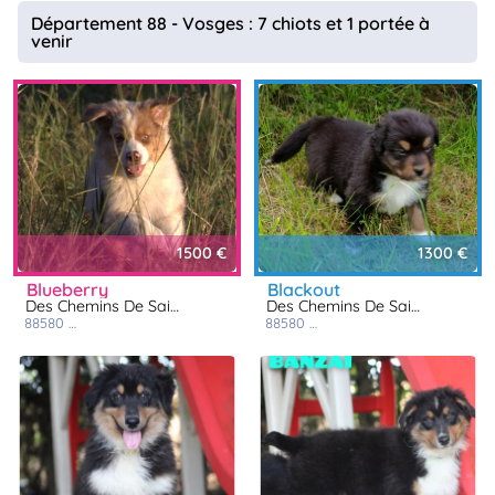
animo
Département 88 - Vosges : 7 chiots et 1 portée à
venir
Connexion
Ou
éez
tre
mpte
1500 €
1300 €
blueberry
blackout
Des Chemins De Saint François
Des Chemins De Saint François
88580
saulcy-sur-meurthe
88580
saulcy-sur-meurthe