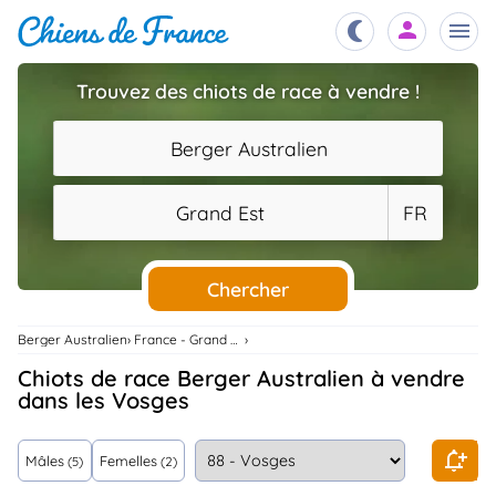
Trouvez des chiots de race à vendre !
Chiots
nibles,
Berger Australien
aître
Éleveurs
Grand Est
FR
es et
mations
Étalons
ous
es
Chercher
les
po..
Chiens
Berger Australien
France - Grand Est
ndre,
gree,
Chiots de race Berger Australien à vendre
..
dans les Vosges
Services
tteurs,
ons ..
Mâles
Femelles
(5)
(2)
Assurances