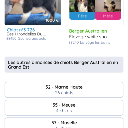
Père
Mère
1000 €
chiot n°3 726
Berger Australien
Des Hirondelles Du Voyage
élevage white snow sheperds
88450
gugney aux aulx
88240
La vôge les bains
Les autres annonces de chiots Berger Australien en
Grand Est
52 - Marne Haute
26 chiots
55 - Meuse
4 chiots
57 - Moselle