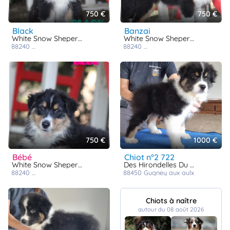
750 €
750 €
black
banzai
White Snow Sheperds
White Snow Sheperds
88240
la vôge les bains
88240
la vôge les bains
750 €
1000 €
bébé
chiot n°2 722
White Snow Sheperds
Des Hirondelles Du Voyage
88240
la vôge les bains
88450
gugney aux aulx
Chiots à naître
autour du 08 août 2026