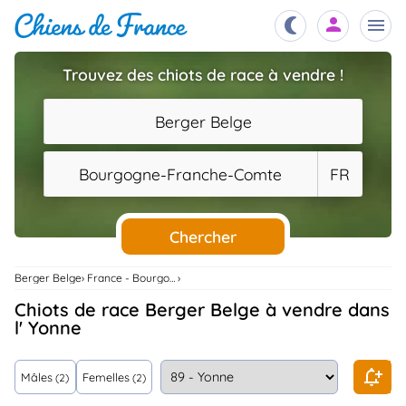
Trouvez des chiots de race à vendre !
Chiots
nibles,
Berger Belge
aître
Éleveurs
Bourgogne-Franche-Comte
FR
es et
mations
Étalons
ous
es
Chercher
les
po..
Chiens
Berger Belge
France - Bourgogne-Franche-Comte
ndre,
gree,
Chiots de race Berger Belge à vendre dans
..
l' Yonne
Services
tteurs,
ons ..
Mâles
Femelles
(2)
(2)
Assurances