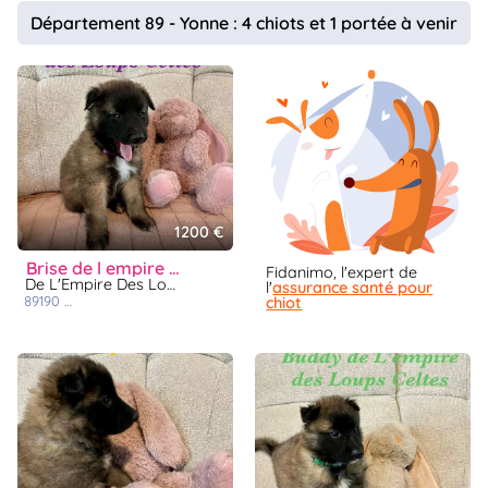
animo
Département 89 - Yonne : 4 chiots et 1 portée à venir
Connexion
Ou
éez
tre
mpte
1200 €
brise de l empire des loups celtes
Fidanimo, l'expert de
De L'Empire Des Loups Celtes
l'
assurance santé pour
89190
st maurice aux riches hommes
chiot