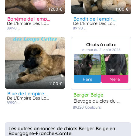
1200 €
1100 €
bohème de l empire des loups celtes
bandit de l empire des loups celtes
De L'Empire Des Loups Celtes
De L'Empire Des Loups Celtes
89190
st maurice aux riches hommes
89190
st maurice aux riches hom
Chiots à naître
autour du 21 août 2026
Père
Mère
1100 €
blue de l empire des loups celtes
Berger Belge
De L'Empire Des Loups Celtes
élevage du clos du faubourg
89190
st maurice aux riches hommes
89320
Coulours
Les autres annonces de chiots Berger Belge en
Bourgogne-Franche-Comte