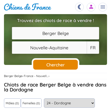
Trouvez des chiots de race à vendre !
Chiots
nibles,
Berger Belge
aître
Éleveurs
Nouvelle-Aquitaine
FR
es et
mations
Étalons
ous
es
Chercher
les
po..
Chiens
Berger Belge
France - Nouvelle-Aquitaine
ndre,
gree,
Chiots de race Berger Belge à vendre dans
..
la Dordogne
Services
tteurs,
ons ..
Mâles
Femelles
(0)
(0)
Assurances