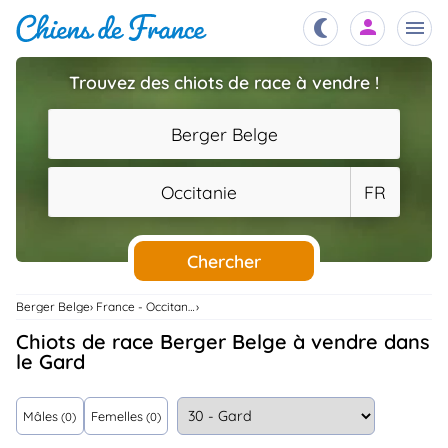
Trouvez des chiots de race à vendre !
Chiots
nibles,
Berger Belge
aître
Éleveurs
Occitanie
FR
es et
mations
Étalons
ous
es
Chercher
les
po..
Chiens
Berger Belge
France - Occitanie
ndre,
gree,
Chiots de race Berger Belge à vendre dans
..
le Gard
Services
tteurs,
ons ..
Mâles
Femelles
(0)
(0)
Assurances