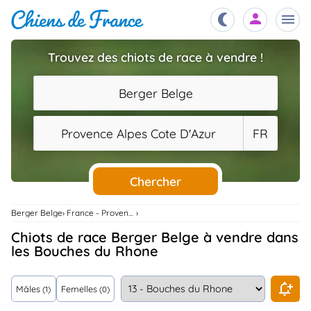
Trouvez des chiots de race à vendre !
Chiots
nibles,
Berger Belge
aître
Éleveurs
Provence Alpes Cote D'Azur
FR
es et
mations
Étalons
ous
es
Chercher
les
po..
Chiens
Berger Belge
France - Provence Alpes Cote D'Azur
ndre,
gree,
Chiots de race Berger Belge à vendre dans
..
les Bouches du Rhone
Services
tteurs,
ons ..
Mâles
Femelles
(1)
(0)
Assurances