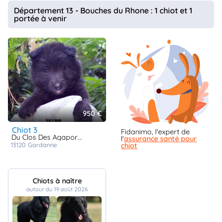
animo
Département 13 - Bouches du Rhone : 1 chiot et 1
portée à venir
Connexion
Ou
éez
tre
mpte
950 €
chiot 3
Fidanimo, l'expert de
Du Clos Des Agapornis
l'
assurance santé pour
13120
gardanne
chiot
Chiots à naître
autour du 19 août 2026