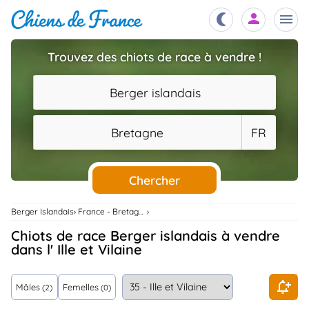
Trouvez des chiots de race à vendre !
Chiots
nibles,
Berger islandais
aître
Éleveurs
Bretagne
FR
es et
mations
Étalons
ous
es
Chercher
les
po..
Chiens
Berger Islandais
France - Bretagne
ndre,
gree,
Chiots de race Berger islandais à vendre
..
dans l' Ille et Vilaine
Services
tteurs,
ons ..
Mâles
Femelles
(2)
(0)
Assurances