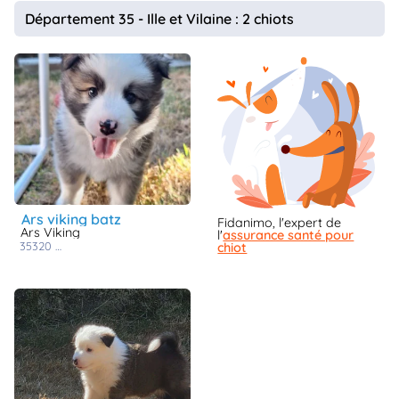
animo
Département 35 - Ille et Vilaine : 2 chiots
Connexion
Ou
éez
tre
mpte
ars viking batz
Fidanimo, l'expert de
Ars Viking
l'
assurance santé pour
35320
la bosse de bretagne
chiot