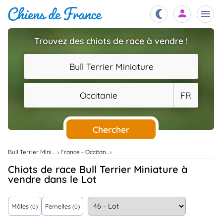
Trouvez des chiots de race à vendre !
Chiots
nibles,
Bull Terrier Miniature
aître
Éleveurs
Occitanie
FR
es et
mations
Étalons
ous
es
Chercher
les
po..
Chiens
Bull Terrier Miniature
France - Occitanie
ndre,
gree,
Chiots de race Bull Terrier Miniature à
..
vendre dans le Lot
Services
tteurs,
ons ..
Mâles
Femelles
(0)
(0)
Assurances