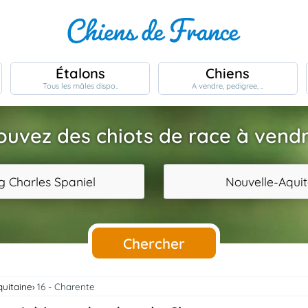
Étalons
Chiens
Tous les mâles dispo..
A vendre, pedigree, ..
ouvez des chiots de race à vendr
g Charles Spaniel
Nouvelle-Aquit
Chercher
quitaine
16 - Charente