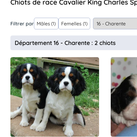
Chiots de race Cavalier King Charles 
Assurances
animo
Connexion
Filtrer par
Mâles
Femelles
(1)
(1)
Ou
éez
tre
Département 16 - Charente : 2 chiots
mpte