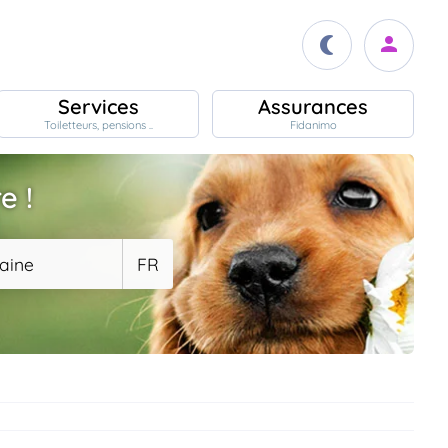
Services
Assurances
Toiletteurs, pensions ..
Fidanimo
e !
aine
FR