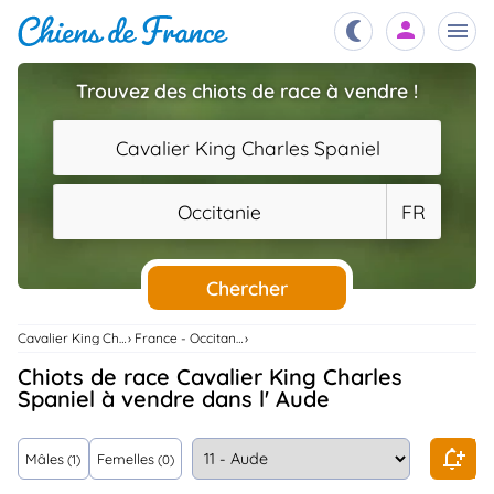
Trouvez des chiots de race à vendre !
Chiots
nibles,
Cavalier King Charles Spaniel
aître
Éleveurs
Occitanie
FR
es et
mations
Étalons
ous
es
Chercher
les
po..
Chiens
Cavalier King Charles Spaniel
France - Occitanie
ndre,
gree,
Chiots de race Cavalier King Charles
..
Spaniel à vendre dans l' Aude
Services
tteurs,
ons ..
Mâles
Femelles
(1)
(0)
Assurances