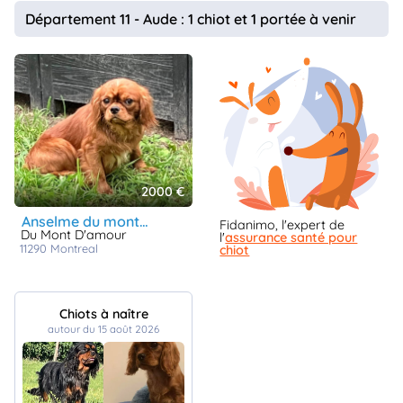
animo
Département 11 - Aude : 1 chiot et 1 portée à venir
Connexion
Ou
éez
tre
mpte
2000 €
anselme du mont d'amour
Fidanimo, l'expert de
Du Mont D'amour
l'
assurance santé pour
11290
montreal
chiot
Chiots à naître
autour du 15 août 2026