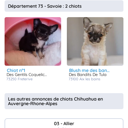
animo
Département 73 - Savoie : 2 chiots
Connexion
Ou
éez
tre
mpte
chiot n°1
blush me des bandits de tula
Des Gentils Coquelicots
Des Bandits De Tula
73250
freterive
73100
aix les bains
Les autres annonces de chiots Chihuahua en
Auvergne-Rhone-Alpes
03 - Allier