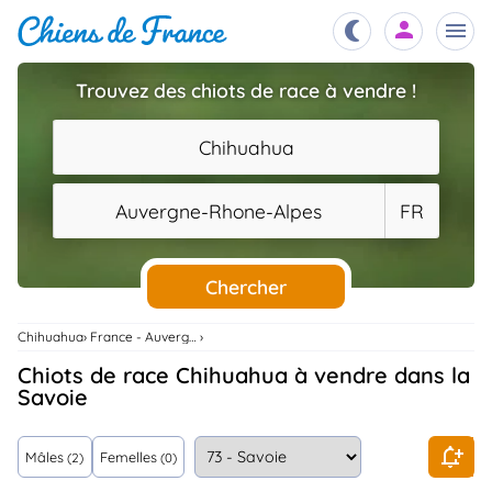
Trouvez des chiots de race à vendre !
Chiots
nibles,
Chihuahua
aître
Éleveurs
Auvergne-Rhone-Alpes
FR
es et
mations
Étalons
ous
es
Chercher
les
po..
Chiens
Chihuahua
France - Auvergne-Rhone-Alpes
ndre,
gree,
Chiots de race Chihuahua à vendre dans la
..
Savoie
Services
tteurs,
ons ..
Mâles
Femelles
(2)
(0)
Assurances