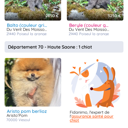
2850 €
3250 €
balto (couleur gris loup)
beryle (couleur gris loup)
Du Vent Des Moissons
Du Vent Des Moissons
21440
poiseul la grange
21440
poiseul la grange
Département 70 - Haute Saone : 1 chiot
aristo pom berlioz
Fidanimo, l'expert de
Aristo’Pom
l'
assurance santé pour
70000
vesoul
chiot