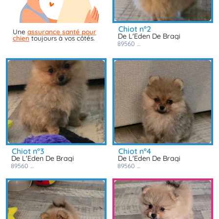
chiot n°2
Une
assurance santé pour
De L'Eden De Bragi
chien
toujours à vos côtés.
89560
courson les carrières
chiot n°3
chiot n°4
De L'Eden De Bragi
De L'Eden De Bragi
89560
courson les carrières
89560
courson les carrières