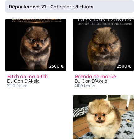
animo
Département 21 - Cote d'or : 8 chiots
Connexion
Ou
éez
tre
mpte
2500 €
2500 €
bitch oh ma bitch
brenda de morue
Du Clan D'Akela
Du Clan D'Akela
21110
izeure
21110
izeure