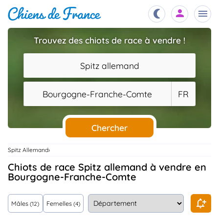
Trouvez des chiots de race à vendre !
Chiots
nibles,
Spitz allemand
aître
Éleveurs
Bourgogne-Franche-Comte
FR
es et
mations
Étalons
ous
es
Chercher
les
po..
Chiens
Spitz Allemand
ndre,
gree,
Chiots de race Spitz allemand à vendre en
..
Bourgogne-Franche-Comte
Services
tteurs,
ons ..
Mâles
Femelles
(12)
(4)
Assurances