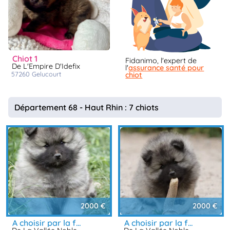
chiot 1
Fidanimo, l'expert de
De L'Empire D'Idefix
l'
assurance santé pour
57260
gelucourt
chiot
Département 68 - Haut Rhin : 7 chiots
2000 €
2000 €
a choisir par la famille avant vaccin et identific
a choisir par la famille avant vaccin et identific