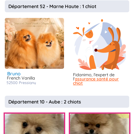
animo
Département 52 - Marne Haute : 1 chiot
Connexion
Ou
éez
tre
mpte
bruno
Fidanimo, l'expert de
French Vanilla
l'
assurance santé pour
52500
pressigny
chiot
Département 10 - Aube : 2 chiots