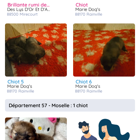
brillante rumi des lys d or et d argent
chiot
Des Lys D'Or Et D'Argent
Marie Dog's
88500
mirecourt
88170
rainville
chiot 5
chiot 6
Marie Dog's
Marie Dog's
88170
rainville
88170
rainville
Département 57 - Moselle : 1 chiot