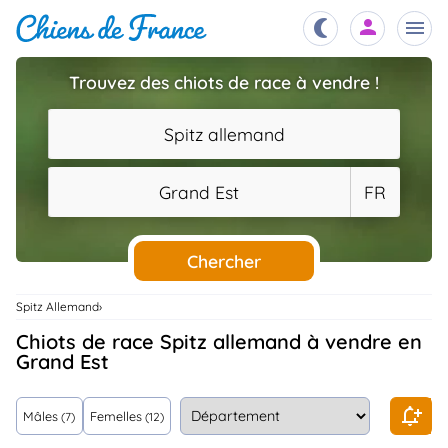
Trouvez des chiots de race à vendre !
Chiots
nibles,
Spitz allemand
aître
Éleveurs
Grand Est
FR
es et
mations
Étalons
ous
es
Chercher
les
po..
Chiens
Spitz Allemand
ndre,
gree,
Chiots de race Spitz allemand à vendre en
..
Grand Est
Services
tteurs,
ons ..
Mâles
Femelles
(7)
(12)
Assurances