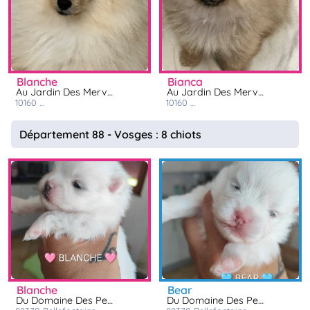
blanche
bianca
Au Jardin Des Merveilles
Au Jardin Des Merveilles
10160
saint benoit sur vanne
10160
saint benoit sur vanne
Département 88 - Vosges : 8 chiots
blanche
bear
Du Domaine Des Petites Bouilles
Du Domaine Des Petites Bouilles