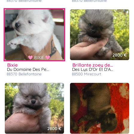
88370
bellefontaine
88370
bellefontaine
2800 €
bixie
brillante zoey des lys d or et d argent
Du Domaine Des Petites Bouilles
Des Lys D'Or Et D'Argent
88370
bellefontaine
88500
mirecourt
2800 €