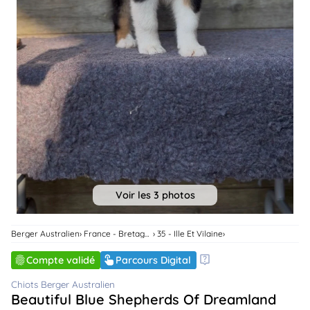
animo
Connexion
Ou
éez
tre
mpte
Voir les 3 photos
Berger Australien
France - Bretagne
35 - Ille Et Vilaine
Compte validé
Parcours Digital
Chiots Berger Australien
Beautiful Blue Shepherds Of Dreamland