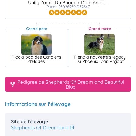
Unity Yuma Du Phoenix D'an Argoat
Puce : 250269591077647
Grand père
Grand mère
Rick a boo des Gardiens
R'enola noukette's legacy
d'Hadès
Du Phoenix D'an Argoat
Pédigree de Shepherds Of Dreamland Beautiful
Blue
Informations sur l'élevage
Site de l'élevage
Shepherds Of Dreamland