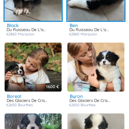
black
ben
Du Ruisseau De L'agache
Du Ruisseau De L'agache
62860
marquion
62860
marquion
1600 €
boreal
byron
Des Glaciers De Cristal
Des Glaciers De Cristal
62650
bourthes
62650
bourthes