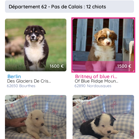
animo
Département 62 - Pas de Calais : 12 chiots
Connexion
Ou
éez
tre
mpte
1600 €
1500 €
berlin
britney of blue ridge mountains
Des Glaciers De Cristal
Of Blue Ridge Mountains
62650
bourthes
62890
nordausques