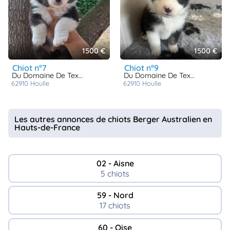
1500 €
1500 €
chiot n°7
chiot n°9
Du Domaine De Texota
Du Domaine De Texota
62910
houlle
62910
houlle
Les autres annonces de chiots Berger Australien en
Hauts-de-France
02 - Aisne
5 chiots
59 - Nord
17 chiots
60 - Oise