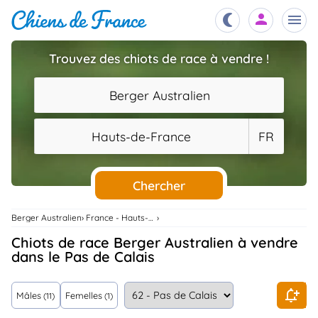
Trouvez des chiots de race à vendre !
Chiots
nibles,
Berger Australien
aître
Éleveurs
Hauts-de-France
FR
es et
mations
Étalons
ous
es
Chercher
les
po..
Chiens
Berger Australien
France - Hauts-De-France
ndre,
gree,
Chiots de race Berger Australien à vendre
..
dans le Pas de Calais
Services
tteurs,
ons ..
Mâles
Femelles
(11)
(1)
Assurances