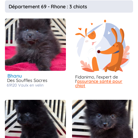
animo
Département 69 - Rhone : 3 chiots
Connexion
Ou
éez
tre
mpte
bhanu
Fidanimo, l'expert de
Des Souffles Sacres
l'
assurance santé pour
69120
vaulx en velin
chiot