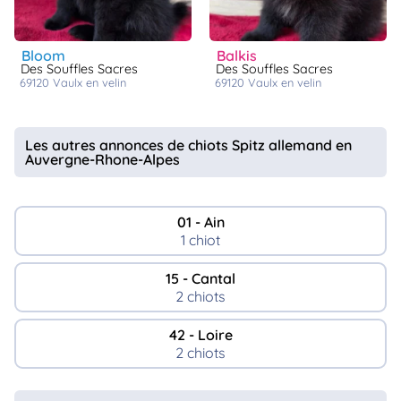
bloom
balkis
Des Souffles Sacres
Des Souffles Sacres
69120
vaulx en velin
69120
vaulx en velin
Les autres annonces de chiots Spitz allemand en
Auvergne-Rhone-Alpes
01 - Ain
1 chiot
15 - Cantal
2 chiots
42 - Loire
2 chiots