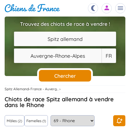
Trouvez des chiots de race à vendre !
Chiots
nibles,
Spitz allemand
aître
Éleveurs
Auvergne-Rhone-Alpes
FR
es et
mations
Étalons
ous
es
Chercher
les
po..
Chiens
Spitz Allemand
France - Auvergne-Rhone-Alpes
ndre,
gree,
Chiots de race Spitz allemand à vendre
..
dans le Rhone
Services
tteurs,
ons ..
Mâles
Femelles
(2)
(1)
Assurances